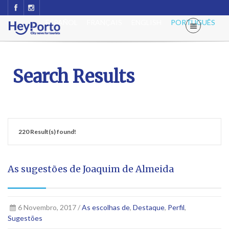
ESPAÑOL
FRANÇAIS
ENGLISH
PORTUGUÊS
Search Results
220 Result(s) found!
As sugestões de Joaquim de Almeida
6 Novembro, 2017 /
As escolhas de
,
Destaque
,
Perfil
,
Sugestões