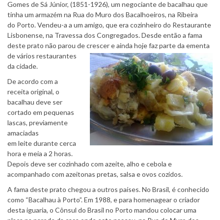
Gomes de Sá Júnior, (1851-1926), um negociante de bacalhau que
tinha um armazém na Rua do Muro dos Bacalhoeiros, na Ribeira
do Porto. Vendeu-a a um amigo, que era cozinheiro do Restaurante
Lisbonense, na Travessa dos Congregados. Desde então a fama
deste prato não parou de crescer
e ainda hoje faz parte da ementa
de vários restaurantes
da cidade.
De acordo com a
receita original, o
bacalhau deve ser
cortado em pequenas
lascas, previamente
amaciadas
em leite durante cerca
hora e meia a 2 horas.
Depois deve ser cozinhado com azeite, alho e cebola e
acompanhado com azeitonas pretas, salsa e ovos cozidos.
A fama deste prato chegou a outros países. No Brasil, é conhecido
como “Bacalhau à Porto”. Em 1988, e para homenagear o criador
desta iguaria, o Cônsul do Brasil no Porto mandou colocar uma