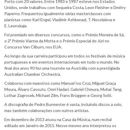
Porto com 20 valores. Entre 1983 e 1987 esteve nos Estados
Unidos, onde trabalhou com Sequeira Costa, Leon Fleisher e Dmitry
Paperno. Frequentou igualmente várias masterclasses com
pianistas como Karl Engel, Vladimir Ashkenazi, T. Nocolaieva e
E. Leonskaja.
Foi premiado em diversos concursos, como o Prémio Moreira de Sá,
o 2º Prémio Vianna da Motta e o Prémio Especial do Júri no
Concurso Van Cliburn, nos EUA.
Ao longo da sua carreira participou em todos os festivais de música
portugueses e em eventos internacionais em todo o mundo. No
final dos anos 90 fez uma tournée na Austrália com a prestigiada
Australian Chamber Orchestra.
Colaborou com maestros como Manuel Ivo Cruz, Miguel Graça
Moura, Álvaro Cassuto, Omri Hadari, Gabriel Chmura, Muhai Tang,
Lothar Zagrosek, Michael Zilm, Frans Brüggen e Georg Solti.
A discografia de Pedro Burmester é vasta, incluindo discos a solo,
mas também colaborações com outros artistas.
Em dezembro de 2013 atuou na Casa da Música, num recital
editado em Janeiro de 2015. Nesse mesmo ano interpretou os