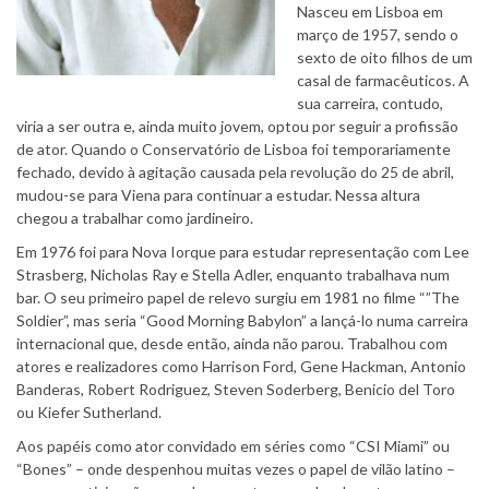
Nasceu em Lisboa em
março de 1957, sendo o
sexto de oito filhos de um
casal de farmacêuticos. A
sua carreira, contudo,
viria a ser outra e, ainda muito jovem, optou por seguir a profissão
de ator. Quando o Conservatório de Lisboa foi temporariamente
fechado, devido à agitação causada pela revolução do 25 de abril,
mudou-se para Viena para continuar a estudar. Nessa altura
chegou a trabalhar como jardineiro.
Em 1976 foi para Nova Iorque para estudar representação com Lee
Strasberg, Nicholas Ray e Stella Adler, enquanto trabalhava num
bar. O seu primeiro papel de relevo surgiu em 1981 no filme “”The
Soldier”, mas seria “Good Morning Babylon” a lançá-lo numa carreira
internacional que, desde então, ainda não parou. Trabalhou com
atores e realizadores como Harrison Ford, Gene Hackman, Antonio
Banderas, Robert Rodriguez, Steven Soderberg, Benicio del Toro
ou Kiefer Sutherland.
Aos papéis como ator convidado em séries como “CSI Miami” ou
“Bones” – onde despenhou muitas vezes o papel de vilão latino –