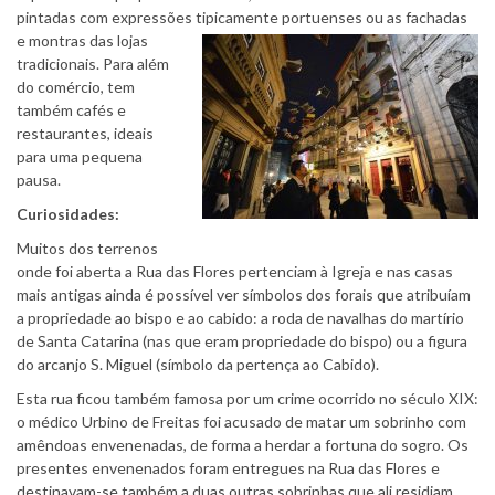
pintadas com expressões tipicamente port
uenses ou as fachadas
e montras das lojas
tradicionais. Para além
do comércio, tem
também cafés e
restaurantes, ideais
para uma pequena
pausa.
Curiosidades:
Muitos dos terrenos
onde foi aberta a Rua das Flores pertenciam à Igreja e nas casas
mais antigas ainda é possível ver símbolos dos forais que atribuíam
a propriedade ao bispo e ao cabido: a roda de navalhas do martírio
de Santa Catarina (nas que eram propriedade do bispo) ou a figura
do arcanjo S. Miguel (símbolo da pertença ao Cabido).
Esta rua ficou também famosa por um crime ocorrido no século XIX:
o médico Urbino de Freitas foi acusado de matar um sobrinho com
amêndoas envenenadas, de forma a herdar a fortuna do sogro. Os
presentes envenenados foram entregues na Rua das Flores e
destinavam-se também a duas outras sobrinhas que ali residiam,