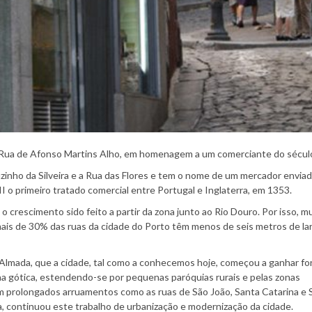
Rua de Afonso Martins Alho, em homenagem a um comerciante do sécul
inho da Silveira e a Rua das Flores e tem o nome de um mercador enviad
I o primeiro tratado comercial entre Portugal e Inglaterra, em 1353.
 crescimento sido feito a partir da zona junto ao Rio Douro. Por isso, m
 mais de 30% das ruas da cidade do Porto têm menos de seis metros de la
de Almada, que a cidade, tal como a conhecemos hoje, começou a ganhar fo
ha gótica, estendendo-se por pequenas paróquias rurais e pelas zonas
m prolongados arruamentos como as ruas de São João, Santa Catarina e 
a, continuou este trabalho de urbanização e modernização da cidade.