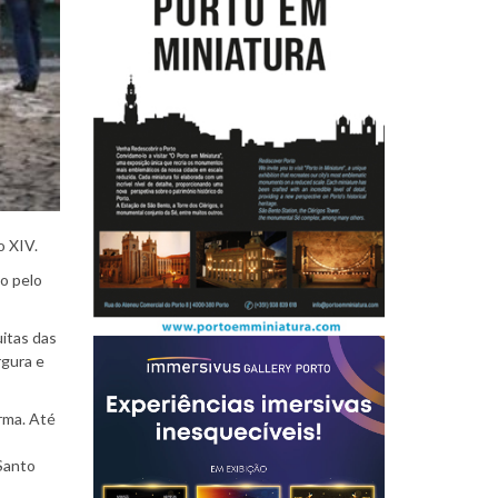
o XIV.
o pelo
uitas das
rgura e
rma. Até
Santo