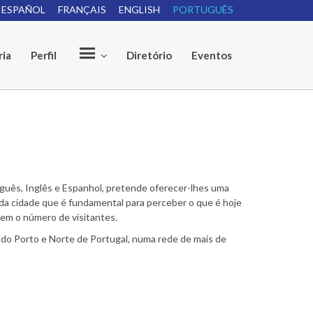
ESPAÑOL
FRANÇAIS
ENGLISH
PORTUGUÊS
e
ria
Perfil
Diretório
Eventos
tuguês, Inglês e Espanhol, pretende oferecer-lhes uma
ia da cidade que é fundamental para perceber o que é hoje
tem o número de visitantes.
 do Porto e Norte de Portugal, numa rede de mais de