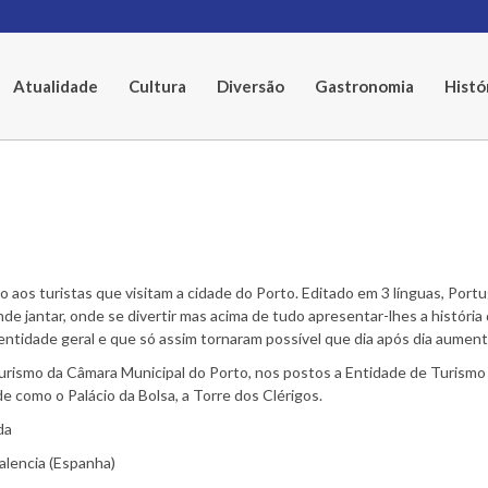
Atualidade
Cultura
Diversão
Gastronomia
Histó
do aos turistas que visitam a cidade do Porto. Editado em 3 línguas, Por
 onde jantar, onde se divertir mas acima de tudo apresentar-lhes a histór
ntidade geral e que só assim tornaram possível que dia após dia aumen
urismo da Câmara Municipal do Porto, nos postos a Entidade de Turismo
ade como o Palácio da Bolsa, a Torre dos Clérigos.
da
alencia (Espanha)