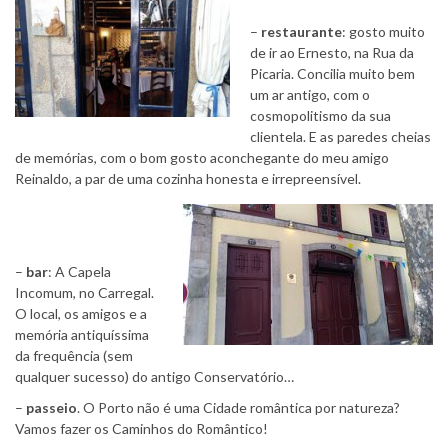
–
restaurante
: gosto muito
de ir ao Ernesto, na Rua da
Picaria. Concilia muito bem
um ar antigo, com o
cosmopolitismo da sua
clientela. E as paredes cheias
de memórias, com o bom gosto aconchegante do meu amigo
Reinaldo, a par de uma cozinha honesta e irrepreensível.
–
bar
: A Capela
Incomum, no Carregal.
O local, os amigos e a
memória antiquíssima
da frequência (sem
qualquer sucesso) do antigo Conservatório…
–
passeio
. O Porto não é uma Cidade romântica por natureza?
Vamos fazer os Caminhos do Romântico!