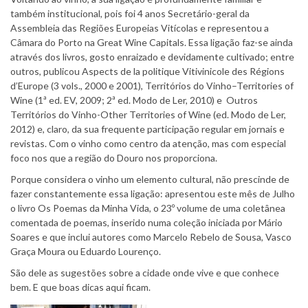
também institucional, pois foi 4 anos Secretário-geral da
Assembleia das Regiões Europeias Vitícolas e representou a
Câmara do Porto na Great Wine Capitals. Essa ligação faz-se ainda
através dos livros, gosto enraizado e devidamente cultivado; entre
outros, publicou Aspects de la politique Vitivinicole des Régions
d’Europe (3 vols., 2000 e 2001), Territórios do Vinho–Territories of
Wine (1ª ed. EV, 2009; 2ª ed. Modo de Ler, 2010) e Outros
Territórios do Vinho-Other Territories of Wine (ed. Modo de Ler,
2012) e, claro, da sua frequente participação regular em jornais e
revistas. Com o vinho como centro da atenção, mas com especial
foco nos que a região do Douro nos proporciona.
Porque considera o vinho um elemento cultural, não prescinde de
fazer constantemente essa ligação: apresentou este mês de Julho
o livro Os Poemas da Minha Vida, o 23º volume de uma coletânea
comentada de poemas, inserido numa coleção iniciada por Mário
Soares e que inclui autores como Marcelo Rebelo de Sousa, Vasco
Graça Moura ou Eduardo Lourenço.
São dele as sugestões sobre a cidade onde vive e que conhece
bem. E que boas dicas aqui ficam.