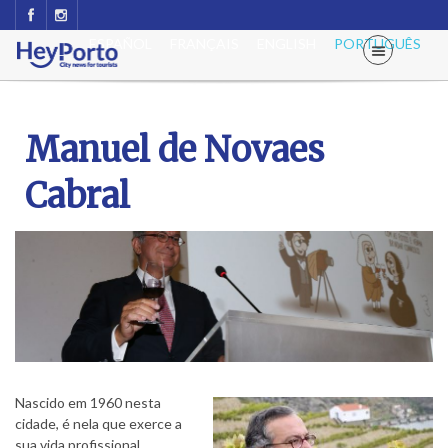
ESPAÑOL
FRANÇAIS
ENGLISH
PORTUGUÊS
Manuel de Novaes
Cabral
Nascido em 1960 nesta
cidade, é nela que exerce a
sua vida profissional,