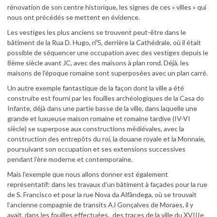
rénovation de son centre historique, les signes de ces « villes » qui
nous ont précédés se mettent en évidence.
Les vestiges les plus anciens se trouvent peut-être dans le
bâtiment de la Rua D. Hugo, nº5, derrière la Cathédrale, où il était
possible de séquencer une occupation avec des vestiges depuis le
8ème siècle avant JC, avec des maisons à plan rond. Déjà, les
maisons de l’époque romaine sont superposées avec un plan carré.
Un autre exemple fantastique de la façon dont la ville a été
construite est fourni par les fouilles archéologiques de la Casa do
Infante, déjà dans une partie basse de la ville, dans laquelle une
grande et luxueuse maison romaine et romaine tardive (IV-VI
siècle) se superpose aux constructions médiévales, avec la
construction des entrepôts du roi, la douane royale et la Monnaie,
poursuivant son occupation et ses extensions successives
pendant l’ère moderne et contemporaine.
Mais l’exemple que nous allons donner est également
représentatif: dans les travaux d’un bâtiment à façades pour la rue
de S. Francisco et pour la rue Nova da Alfândega, où se trouvait
l’ancienne compagnie de transits AJ Gonçalves de Moraes, il y
avait, dans les fouilles effectuées, des traces de la ville du XVIIIe