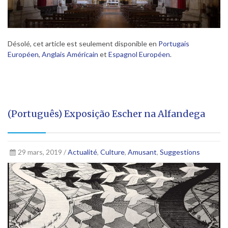
Désolé, cet article est seulement disponible en
Portugais
Européen
,
Anglais Américain
et
Espagnol Européen
.
(Português) Exposição Escher na Alfandega
29 mars, 2019 /
Actualité
,
Culture
,
Amusant
,
Suggestions