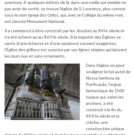
aventure. A quelques mètres de là, dans une ruelle qui semble ne
pas avoir de sortie, se trouve l’église de S. Lourenço, plus connue
sous le nom Igreja dos Grilos, qui, avec le Collège du même nom,
est classée Monument National.
Il a commencé à être construit par les Jésuites au XVIe siècle et
n’a été achevé qu’au XVIIIe siècle. Si la majorité des Églises se
vante d’une richesse et d’une opulence souvent exagérées,
l’Église des grillons est surprise par ses lignes simples qui laissent
les murs nus et sans ornements.
Dans l’église on peut
souligner le bel autel de
Nossa Senhora da
Purificação, l’orgue
fantastique de 1500
tuyaux qui, selon les
archives, a été
construit à la fin du
XVIIIe siècle et la
crèche, une
construction unique
datant du XVIIIe siècle et dont l’auteur est attribué au Machado