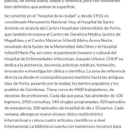
plantas, de forma sobria, simple y simétrica, pero con volúmenes
bien definidos que animan la superficie.
Se convirtió en el “hospital de la ciudad” y, desde 1910, es
considerado Monumento Nacional. Hoy, el Hospital de Santo
António es el ancla del Centro Hospitalar Universitário do Porto,
que también incorpora el Centro de Genética Médica Jacinto de
Magalhães y el Centro Materno Infantil Albino Aroso Norte,
resultado de la fusión de la Maternidad Júlio Dinis y el Hospital
Infantil María Pia, así como el patrimonio humano y cultural del
Hospital de Enfermedades Infecciosas Joaquim Urbano. CHUP se
dedica a la asistencia, docencia, prácticas médicas, formación,
innovación e investigación clínica y científica. La zona de referencia
directa va desde el cosmopolita paseo marítimo hasta las antiguas
islas de Porto, pasando por la ciudad, los barrios populares y los
pueblos de Gondomar. Tiene cerca de 4400 trabajadores, de
decenas de profesiones. Cada día que pasa, hay alrededor de 100
ingresos, 2900 consultas, 140 cirugías programadas, 420 episodios
de emergencia, 300 episodios de hospital de día y 10 partos. Cada
semana, alberga un nuevo ensayo clínico multicéntrico
internacional y coloca cuatro artículos científicos a nivel
internacional. La biblioteca cuenta con numerosos recursos para