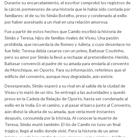
Durante su encarcelamiento, el escritor comprobó los registros de
la cárcel, pormenores de una historia que le había sido contada por
familiares: el de su tío Simão Botelho, preso y condenado al exilio
por haber asesinado a un rival en una relación amorosa.
Fue a partir de estos hechos que Camilo escribió la historia de
Simão y Teresa, hijos de familias rivales de Viseu. Una pasión
prohibida, que recuerda la de Romeo y Julieta, y cuyo desenlace no
fue feliz. Teresa debía casarse con un primo, Baltasar Coutinho,
pero su amor por Simão la llevó a rechazar al pretendiente. Herido,
Baltasar convenció al padre de su amada para enviarla al convento
de Monchique, en Oporto. Para su información, referimos que el
edificio del convento, aunque muy degradado, aún existe.
Desesperado, Simão esperó a su rival en al salida de la ciudad de
Viseu y lo mató de un tiro. Se entregó a las autoridades y quedó
preso en la Cadeia da Relação de Oporto, hasta ser condenado al
exilio en la India. En el camino, y al pasar el barco junto al Convento,
aún divisó la silueta de su amada, que vería morir instantes
después, consumida por la tristeza. Al conocer la muerte de
Teresa, Simão murió también. El tío de Camilo no tuvo un final
trágico, llegó al exilio donde vivió. Pero la historia de un amor