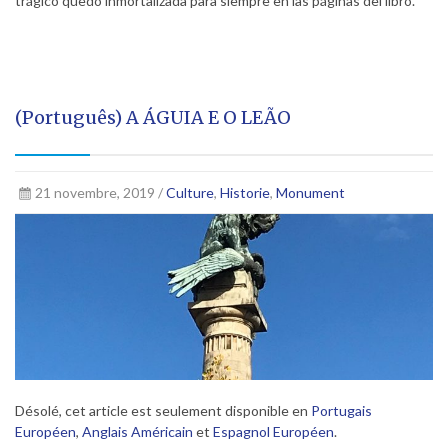
trágico quedó inmortalizada para siempre en las páginas del libro.
(Português) A ÁGUIA E O LEÃO
21 novembre, 2019 /
Culture
,
Historie
,
Monument
Désolé, cet article est seulement disponible en
Portugais
Européen
,
Anglais Américain
et
Espagnol Européen
.