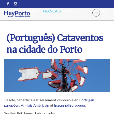
ESPAÑOL
FRANÇAIS
ENGLISH
PORTUGUÊS
(Português) Cataventos
na cidade do Porto
Désolé, cet article est seulement disponible en
Portugais
Européen
,
Anglais Américain
et
Espagnol Européen
.
(Visited 860 times, 1 visits today)