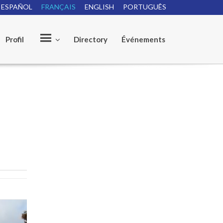
ESPAÑOL
FRANÇAIS
ENGLISH
PORTUGUÊS
Profil
Directory
Événements
O
u
r