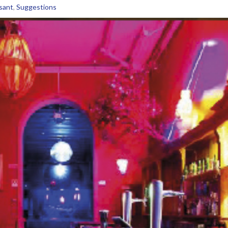
sant
,
Suggestions