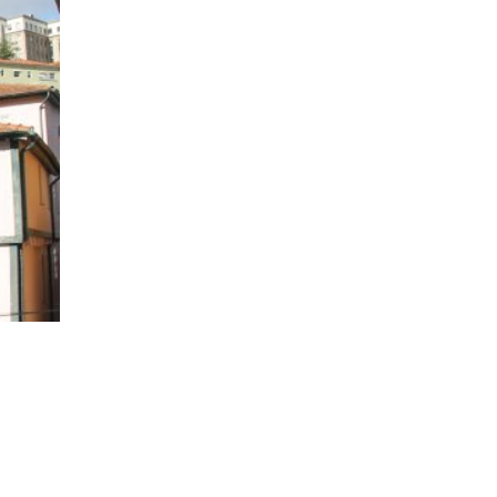
P
e
o
p
l