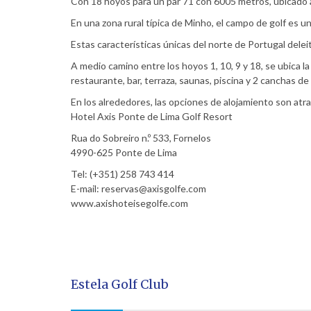
Con 18 hoyos para un par 71 con 6005 metros, ubicado a
En una zona rural típica de Minho, el campo de golf es u
Estas características únicas del norte de Portugal deleit
A medio camino entre los hoyos 1, 10, 9 y 18, se ubica 
restaurante, bar, terraza, saunas, piscina y 2 canchas de 
En los alrededores, las opciones de alojamiento son atr
Hotel Axis Ponte de Lima Golf Resort
Rua do Sobreiro n.º 533, Fornelos
4990-625 Ponte de Lima
Tel: (+351) 258 743 414
E-mail: reservas@axisgolfe.com
www.axishoteisegolfe.com
Estela Golf Club