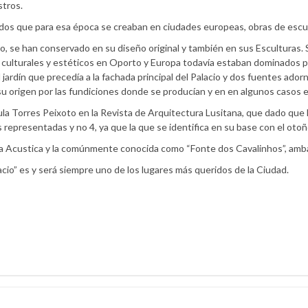
stros.
ados que para esa época se creaban en ciudades europeas, obras de escul
icio, se han conservado en su diseño original y también en sus Esculturas. 
s culturales y estéticos en Oporto y Europa todavía estaban dominados p
l jardín que precedía a la fachada principal del Palacio y dos fuentes ad
 origen por las fundiciones donde se producían y en en algunos casos el
aula Torres Peixoto en la Revista de Arquitectura Lusitana, que dado q
 representadas y no 4, ya que la que se identifica en su base con el ot
ha Acustica y la comúnmente conocida como “Fonte dos Cavalinhos”, amba
acio” es y será siempre uno de los lugares más queridos de la Ciudad.