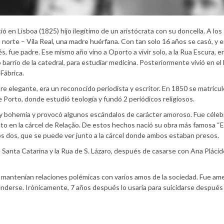
ó en Lisboa (1825) hijo ilegítimo de un aristócrata con su doncella. A los
 al norte – Vila Real, una madre huérfana. Con tan solo 16 años se casó, y 
, fue padre. Ese mismo año vino a Oporto a vivir solo, a la Rua Escura, en
 barrio de la catedral, para estudiar medicina. Posteriormente vivió en el 
 Fábrica.
e elegante, era un reconocido periodista y escritor. En 1850 se matricul
 Porto, donde estudió teología y fundó 2 periódicos religiosos.
 y bohemia y provocó algunos escándalos de carácter amoroso. Fue céleb
to en la cárcel de Relação. De estos hechos nació su obra más famosa “E
 los dos, que se puede ver junto a la cárcel donde ambos estaban presos.
 Santa Catarina y la Rua de S. Lázaro, después de casarse con Ana Plácido
 mantenían relaciones polémicas con varios amos de la sociedad. Fue a
enderse. Irónicamente, 7 años después lo usaría para suicidarse después