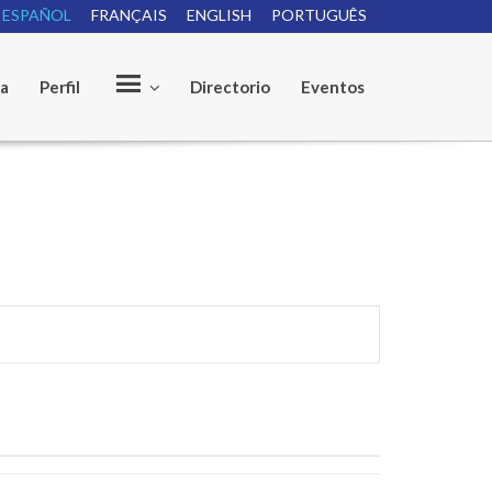
ESPAÑOL
FRANÇAIS
ENGLISH
PORTUGUÊS
ia
Perfil
Directorio
Eventos
O
u
r