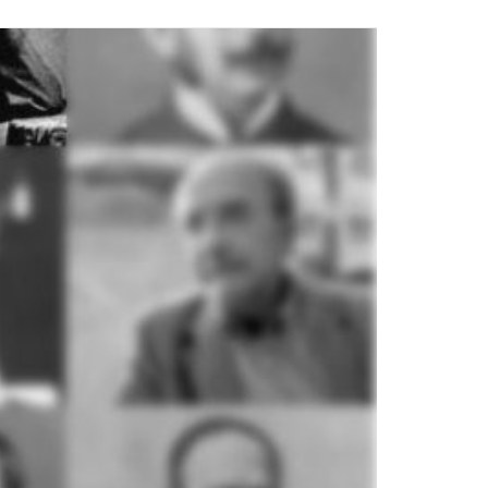
P
e
o
p
l