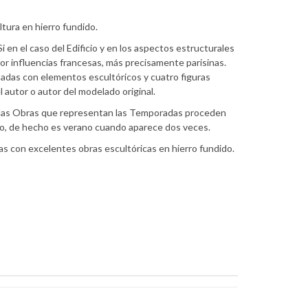
tura en hierro fundido.
Si en el caso del Edificio y en los aspectos estructurales
or influencias francesas, más precisamente parisinas.
ornadas con elementos escultóricos y cuatro figuras
 autor o autor del modelado original.
ue las Obras que representan las Temporadas proceden
oño, de hecho es verano cuando aparece dos veces.
s con excelentes obras escultóricas en hierro fundido.