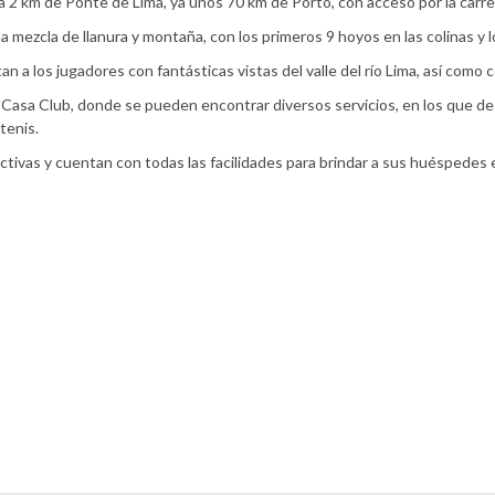
 2 km de Ponte de Lima, ya unos 70 km de Porto, con acceso por la carre
na mezcla de llanura y montaña, con los primeros 9 hoyos en las colinas y
an a los jugadores con fantásticas vistas del valle del río Lima, así como 
la Casa Club, donde se pueden encontrar diversos servicios, en los que de
tenis.
activas y cuentan con todas las facilidades para brindar a sus huéspedes