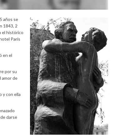
 5 años se
e
en 1843, 2
 el histórico
hotel París
ó en el
re por su
l amor de
 y con ella
menazado
 de darse