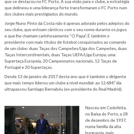
que se destacou no FC Porto. A sua visão para o clube, a estratégia
que delineou e uma liderança forte transformaram o FC Porto num
dos clubes mais prestigiados do mundo.
Jorge Nuno Pinto da Costa não é apenas adorado pelos adeptos do
seu clube, que entoam cânticos com o seu nome durante os jogos
e que lhe chamam carinhosamente “O Papa”. É também o
presidente com mais títulos de futebol conquistados ao comando
de um clube: duas Taças dos Campeões/Liga dos Campeões, duas
Taças Intercontinentais, duas Taças UEFA/Liga Europa, uma
Supertaça Europeia, 20 Campeonatos nacionais, 12 Taças de
Portugal e 20 Supertaças.
Desde 13 de janeiro de 2017 deste ano que é também o dirigente
que mais tempo liderou um clube a nível mundial: ao 12.684.º dia
ultrapassou Santiago Bernabéu (ex-presidente do Real Madrid).
Nasceu em Cedofeita,
no Baixa do Porto, a 28
de dezembro de 1937,
numa família da alta
burguesia, mais