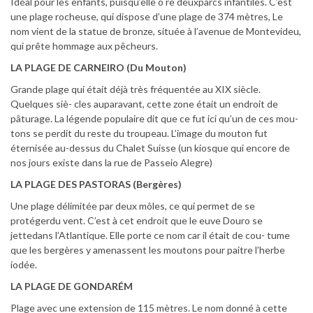
Idéal pour les enfants, puisqu’elle o re deuxparcs infantiles. C’est
une plage rocheuse, qui dispose d’une plage de 374 mètres, Le
nom vient de la statue de bronze, située à l’avenue de Montevideu,
qui prête hommage aux pêcheurs.
LA PLAGE DE CARNEIRO (Du Mouton)
Grande plage qui était déjà très fréquentée au XIX siècle.
Quelques siè- cles auparavant, cette zone était un endroit de
pâturage. La légende populaire dit que ce fut ici qu’un de ces mou-
tons se perdit du reste du troupeau. L’image du mouton fut
éternisée au-dessus du Chalet Suisse (un kiosque qui encore de
nos jours existe dans la rue de Passeio Alegre)
LA PLAGE DES PASTORAS (Bergères)
Une plage délimitée par deux môles, ce qui permet de se
protégerdu vent. C’est à cet endroit que le euve Douro se
jettedans l’Atlantique. Elle porte ce nom car il était de cou- tume
que les bergères y amenassent les moutons pour paitre l’herbe
iodée.
LA PLAGE DE GONDARÉM
Plage avec une extension de 115 mètres. Le nom donné à cette