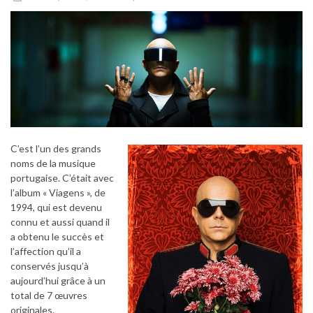
C’est l’un des grands
noms de la musique
portugaise. C’était avec
l’album « Viagens », de
1994, qui est devenu
connu et aussi quand il
a obtenu le succès et
l’affection qu’il a
conservés jusqu’à
aujourd’hui grâce à un
total de 7 œuvres
originales.