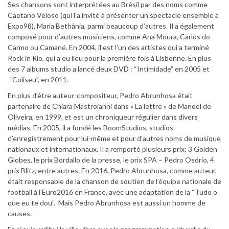
Ses chansons sont interprétées au Brésil par des noms comme
Caetano Veloso (qui l’a invité à présenter un spectacle ensemble à
Expo98), Maria Bethânia, parmi beaucoup d’autres. Il a également
composé pour d’autres musiciens, comme Ana Moura, Carlos do
Carmo ou Camané. En 2004, il est l’un des artistes qui a terminé
Rock in Rio, qui a eu lieu pour la première fois à Lisbonne. En plus
des 7 albums studio a lancé deux DVD : “Intimidade” en 2005 et
“Coliseu”, en 2011.
En plus d’être auteur-compositeur, Pedro Abrunhosa était
partenaire de Chiara Mastroianni dans « La lettre » de Manoel de
Oliveira, en 1999, et est un chroniqueur régulier dans divers
médias. En 2005, il a fondé les BoomStudios, studios
d’enregistrement pour lui-même et pour d’autres noms de musique
nationaux et internationaux. Il a remporté plusieurs prix: 3 Golden
Globes, le prix Bordallo de la presse, le prix SPA – Pedro Osório, 4
prix Blitz, entre autres. En 2016, Pedro Abrunhosa, comme auteur,
était responsable de la chanson de soutien de l’équipe nationale de
football à l’Euro2016 en France, avec une adaptation de la “Tudo o
que eu te dou”. Mais Pedro Abrunhosa est aussi un homme de
causes.