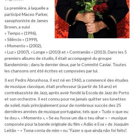
La première, à laquelle a
participé Maceo Parker,
saxophoniste de James
Brown, a suivi
« Tempo » (1996),
« Silêncio » (1999),
« Momento » (2002),
« Luz » (2007), « Longe » (2010) et « Contramão » (2013). Dans les 5
premiers albums de studio, il était accompagné du groupe
Bandemónio ; dans le dernier deux, par le Commité Caviar. Toutes
les chansons ont été écrites et composées par lui.
Il est Pedro Abrunhosa. Il est né en 1960, a commencé des études
de musique classique, était professeur (à partir de 16 ans) et
contrebassiste de Jazz, après avoir fondé la Escola de Jazz do Porto
et son orchestre. Il est connu pour ne jamais quitter ses lunettes
de soleil, mais principalement pour de nombreux succès des 25
dernières années de musique portugaise, tels que « Tudo o que eu
te dou », « Momento », « Se eu fosse um dia o teu olhar » – musique
composée pour la bande originale du film « Adão e Eva » de Joaquim
Leitão – « Toma conta de mim » ou “Fazer o que ainda não foi feito”.