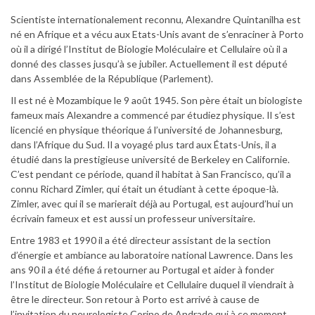
Scientiste internationalement reconnu, Alexandre Quintanilha est
né en Afrique et a vécu aux Etats-Unis avant de s’enraciner à Porto
où il a dirigé l’Institut de Biologie Moléculaire et Cellulaire où il a
donné des classes jusqu’à se jubiler. Actuellement il est député
dans Assemblée de la République (Parlement).
Il est né è Mozambique le 9 août 1945. Son père était un biologiste
fameux mais Alexandre a commencé par étudiez physique. Il s’est
licencié en physique théorique á l’université de Johannesburg,
dans l’Afrique du Sud. Il a voyagé plus tard aux États-Unis, il a
étudié dans la prestigieuse université de Berkeley en Californie.
C’est pendant ce période, quand il habitat à San Francisco, qu’il a
connu Richard Zimler, qui était un étudiant à cette époque-là.
Zimler, avec qui il se marierait déjà au Portugal, est aujourd’hui un
écrivain fameux et est aussi un professeur universitaire.
Entre 1983 et 1990 il a été directeur assistant de la section
d’énergie et ambiance au laboratoire national Lawrence. Dans les
ans 90 il a été défie á retourner au Portugal et aider à fonder
l’Institut de Biologie Moléculaire et Cellulaire duquel il viendrait à
être le directeur. Son retour à Porto est arrivé à cause de
l’invitation du neurologiste Corino de Andrade qui à ce moment