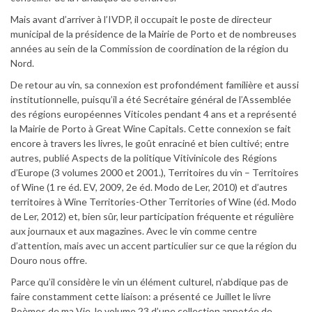
Mais avant d’arriver à l’IVDP, il occupait le poste de directeur
municipal de la présidence de la Mairie de Porto et de nombreuses
années au sein de la Commission de coordination de la région du
Nord.
De retour au vin, sa connexion est profondément familière et aussi
institutionnelle, puisqu’il a été Secrétaire général de l’Assemblée
des régions européennes Viticoles pendant 4 ans et a représenté
la Mairie de Porto à Great Wine Capitals. Cette connexion se fait
encore à travers les livres, le goût enraciné et bien cultivé; entre
autres, publié Aspects de la politique Vitivinicole des Régions
d’Europe (3 volumes 2000 et 2001.), Territoires du vin – Territoires
of Wine (1 re éd. EV, 2009, 2e éd. Modo de Ler, 2010) et d’autres
territoires à Wine Territories-Other Territories of Wine (éd. Modo
de Ler, 2012) et, bien sûr, leur participation fréquente et régulière
aux journaux et aux magazines. Avec le vin comme centre
d’attention, mais avec un accent particulier sur ce que la région du
Douro nous offre.
Parce qu’il considère le vin un élément culturel, n’abdique pas de
faire constamment cette liaison: a présenté ce Juillet le livre
Poèmes de ma Vie, le volume 23 d’une collection annotée de