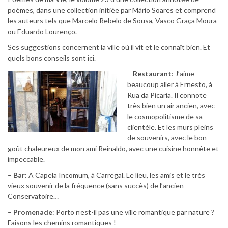
poèmes, dans une collection initiée par Mário Soares et comprend
les auteurs tels que Marcelo Rebelo de Sousa, Vasco Graça Moura
ou Eduardo Lourenço.
Ses suggestions concernent la ville où il vit et le connaît bien. Et
quels bons conseils sont ici.
–
Restaurant
: J’aime
beaucoup aller à Ernesto, à
Rua da Picaria. Il connote
très bien un air ancien, avec
le cosmopolitisme de sa
clientèle. Et les murs pleins
de souvenirs, avec le bon
goût chaleureux de mon ami Reinaldo, avec une cuisine honnête et
impeccable.
–
Bar
: A Capela Incomum, à Carregal. Le lieu, les amis et le très
vieux souvenir de la fréquence (sans succès) de l’ancien
Conservatoire…
–
Promenade
: Porto n’est-il pas une ville romantique par nature ?
Faisons les chemins romantiques !