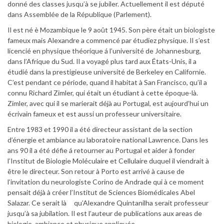
donné des classes jusqu’à se jubiler. Actuellement il est député
dans Assemblée de la République (Parlement).
Il est né è Mozambique le 9 août 1945. Son père était un biologiste
fameux mais Alexandre a commencé par étudiez physique. Il s’est
licencié en physique théorique á l’université de Johannesburg,
dans l’Afrique du Sud. Il a voyagé plus tard aux États-Unis, il a
étudié dans la prestigieuse université de Berkeley en Californie.
C’est pendant ce période, quand il habitat à San Francisco, qu’il a
connu Richard Zimler, qui était un étudiant à cette époque-là.
Zimler, avec qui il se marierait déjà au Portugal, est aujourd’hui un
écrivain fameux et est aussi un professeur universitaire.
Entre 1983 et 1990 il a été directeur assistant de la section
d’énergie et ambiance au laboratoire national Lawrence. Dans les
ans 90 il a été défie á retourner au Portugal et aider à fonder
l’Institut de Biologie Moléculaire et Cellulaire duquel il viendrait à
être le directeur. Son retour à Porto est arrivé à cause de
l’invitation du neurologiste Corino de Andrade qui à ce moment
pensait déjà à créer l’Institut de Sciences Biomédicales Abel
Salazar. Ce serait là qu’Alexandre Quintanilha serait professeur
jusqu’à sa jubilation. Il est l’auteur de publications aux areas de
biologie, ambiance et physique appliquée.