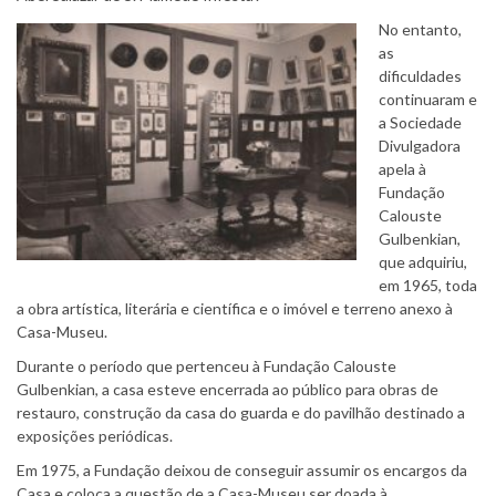
No entanto,
as
dificuldades
continuaram e
a Sociedade
Divulgadora
apela à
Fundação
Calouste
Gulbenkian,
que adquiriu,
em 1965, toda
a obra artística, literária e científica e o imóvel e terreno anexo à
Casa-Museu.
Durante o período que pertenceu à Fundação Calouste
Gulbenkian, a casa esteve encerrada ao público para obras de
restauro, construção da casa do guarda e do pavilhão destinado a
exposições periódicas.
Em 1975, a Fundação deixou de conseguir assumir os encargos da
Casa e coloca a questão de a Casa-Museu ser doada à