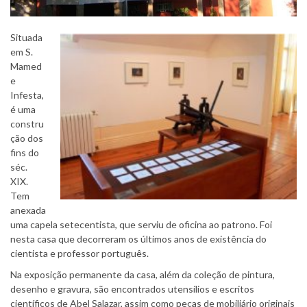
Situada
em S.
Mamed
e
Infesta,
é uma
constru
ção dos
fins do
séc.
XIX.
Tem
anexada
uma capela setecentista, que serviu de oficina ao patrono. Foi
nesta casa que decorreram os últimos anos de existência do
cientista e professor português.
Na exposição permanente da casa, além da coleção de pintura,
desenho e gravura, são encontrados utensílios e escritos
científicos de Abel Salazar, assim como peças de mobiliário originais