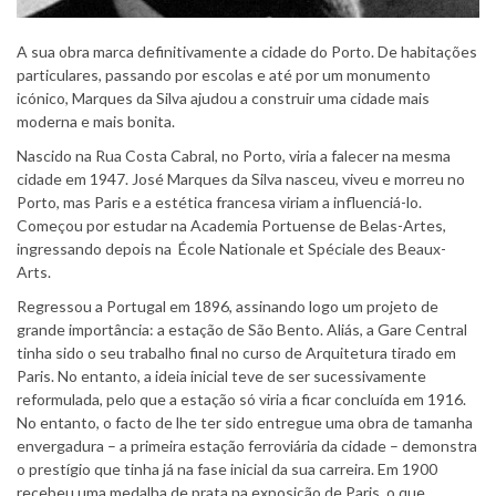
A sua obra marca definitivamente a cidade do Porto. De habitações
particulares, passando por escolas e até por um monumento
icónico, Marques da Silva ajudou a construir uma cidade mais
moderna e mais bonita.
Nascido na Rua Costa Cabral, no Porto, viria a falecer na mesma
cidade em 1947. José Marques da Silva nasceu, viveu e morreu no
Porto, mas Paris e a estética francesa viriam a influenciá-lo.
Começou por estudar na Academia Portuense de Belas-Artes,
ingressando depois na École Nationale et Spéciale des Beaux-
Arts.
Regressou a Portugal em 1896, assinando logo um projeto de
grande importância: a estação de São Bento. Aliás, a Gare Central
tinha sido o seu trabalho final no curso de Arquitetura tirado em
Paris. No entanto, a ideia inicial teve de ser sucessivamente
reformulada, pelo que a estação só viria a ficar concluída em 1916.
No entanto, o facto de lhe ter sido entregue uma obra de tamanha
envergadura – a primeira estação ferroviária da cidade – demonstra
o prestígio que tinha já na fase inicial da sua carreira. Em 1900
recebeu uma medalha de prata na exposição de Paris, o que