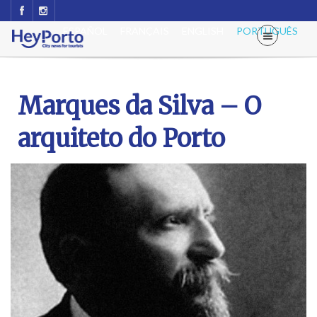
ESPAÑOL
FRANÇAIS
ENGLISH
PORTUGUÊS
Marques da Silva – O
arquiteto do Porto