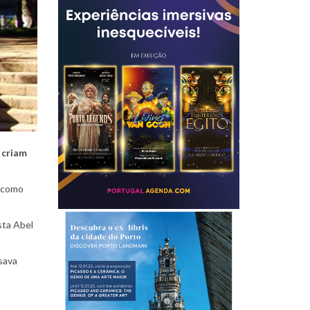
 criam
s como
sta Abel
sava