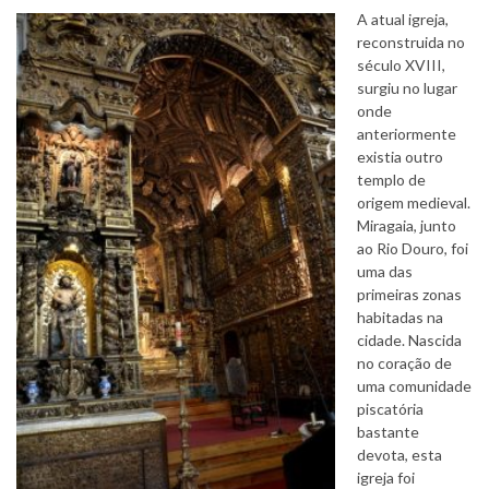
A atual igreja,
reconstruida no
século XVIII,
surgiu no lugar
onde
anteriormente
existia outro
templo de
origem medieval.
Miragaia, junto
ao Rio Douro, foi
uma das
primeiras zonas
habitadas na
cidade. Nascida
no coração de
uma comunidade
piscatória
bastante
devota, esta
igreja foi