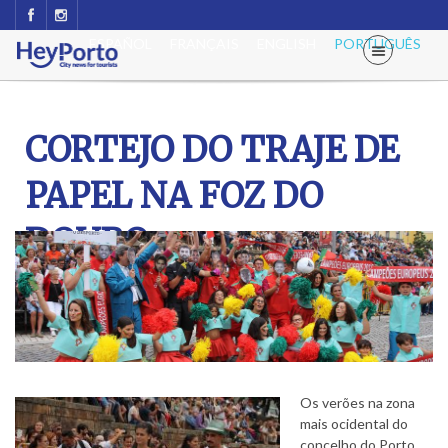
ESPAÑOL
FRANÇAIS
ENGLISH
PORTUGUÊS
CORTEJO DO TRAJE DE
PAPEL NA FOZ DO
DOURO
Os verões na zona
mais ocidental do
concelho do Porto