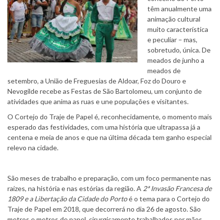
têm anualmente uma
animação cultural
muito característica
e peculiar – mas,
sobretudo, única. De
meados de junho a
meados de
setembro, a União de Freguesias de Aldoar, Foz do Douro e
Nevogilde recebe as Festas de São Bartolomeu, um conjunto de
atividades que anima as ruas e une populações e visitantes.
O Cortejo do Traje de Papel é, reconhecidamente, o momento mais
esperado das festividades, com uma história que ultrapassa já a
centena e meia de anos e que na última década tem ganho especial
relevo na cidade.
São meses de trabalho e preparação, com um foco permanente nas
raízes, na história e nas estórias da região. A
2ª Invasão Francesa de
1809 e a Libertação da Cidade do Porto
é o tema para o Cortejo do
Traje de Papel em 2018, que decorrerá no dia 26 de agosto. São
metros e metros de papel, cirurgicamente trabalhados por mãos