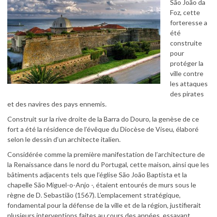
São João da
Foz, cette
forteresse a
été
construite
pour
protéger la
ville contre
les attaques
des pirates
et des navires des pays ennemis.
Construit sur la rive droite de la Barra do Douro, la genèse de ce
fort a été la résidence de l’évêque du Diocèse de Viseu, élaboré
selon le dessin d’un architecte italien.
Considérée comme la première manifestation de l’architecture de
la Renaissance dans le nord du Portugal, cette maison, ainsi que les
bâtiments adjacents tels que l’église São João Baptista et la
chapelle São Miguel-o-Anjo -, étaient entourés de murs sous le
règne de D. Sebastião (1567). L’emplacement stratégique,
fondamental pour la défense de la ville et de la région, justifierait
plusieurs interventions faites au cours des années, essayant