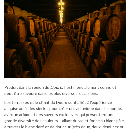
Produit dans la région du
Douro
, il est mondialement connu et
peut être savouré dans les plus diverses occasions.
Les terrasses et le climat du Douro sont alliés à l’expérience
acquise au fil des siècles pour créer un vin unique dans le monde,
avec un arôme et des saveurs exclusives, qui présentent une
grande diversité des couleurs – allant du violet foncé au blanc pâle,
à travers le blanc doré et de douceur (très doux, doux, demi-sec ou