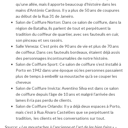
qu’une allée, mais il apporte beaucoup d’histoire dans les
mains d’António Cardoso. Il y a plus de 50 ans de coupures
au début de la Rua 31 de Janeiro.
Salon de Coiffure Norton: Dans ce salon de coiffure, dans la
région de Batalha, ils parlent de tout et perpétuent la
tradition du coiffeur de quartier, avec ses fauteuils en cuir,
son pinceau et ses rasoirs.
Salle Veneza: C’est près de 90 ans de vie et plus de 70 ans
de coiffeur. Dans ces fauteuils bordeaux, étaient déjà assis
des personnages incontournables de notre histoire.
Salon de Coiffure Sport: Ce salon de coiffure s’est installé à
Porto en 1942 dans une époque où les personnes passaient
plus de temps à embellir sa moustache qu’à se couper les
cheveux
Salon de Coiffure Invicta: Aventino Silva est dans ce salon
de coiffure depuis l’âge de 10 ans et malgré l’arrivée des
lames il n’a pas perdu de clients.
Salon de Coiffure Orlando: Il y a déjà deux espaces à Porto,
mais c’est à Rua Álvaro Castelões que se perpétuent la
tradition, les clients et les conversations sur tout.
Source: « Les moustaches à l’ancienne et l’art de les bien faire » –