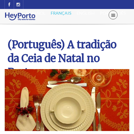
ESPAÑOL
FRANÇAIS
ENGLISH
PORTUGUÊS
(Português) A tradição
da Ceia de Natal no
Porto