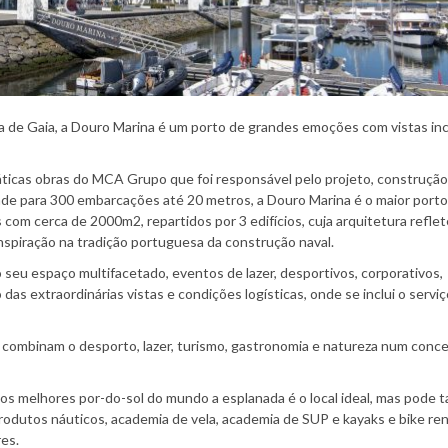
ova de Gaia, a Douro Marina é um porto de grandes emoções com vistas incr
ticas obras do MCA Grupo que foi responsável pelo projeto, construção
e para 300 embarcações até 20 metros, a Douro Marina é o maior porto
 com cerca de 2000m2, repartidos por 3 edifícios, cuja arquitetura reflet
inspiração na tradição portuguesa da construção naval.
 seu espaço multifacetado, eventos de lazer, desportivos, corporativos,
as extraordinárias vistas e condições logísticas, onde se inclui o servi
combinam o desporto, lazer, turismo, gastronomia e natureza num conce
dos melhores por-do-sol do mundo a esplanada é o local ideal, mas pode
 produtos náuticos, academia de vela, academia de SUP e kayaks e bike ren
es.