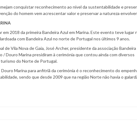
ejam conquistar reconhecimento ao nível da sustentabilidade e prese
venção do homem vem acrescentar valor e preservar a natureza envolve
ARINA
ar em 2018 da primeira Bandeira Azul em Marina. Este evento teve lugar
alardoada com Bandeira Azul no norte de Portugal nos últimos 9 anos.
l de Vila Nova de Gaia, José Archer, presidente da associação Bandeira
/ Douro Marina presidiram à cerimónia que contou ainda com diversos
 turismo do Norte de Portugal.
da Douro Marina para anfitriã da cerimónia é o reconhecimento do empen
abilidade, sendo que desde 2009 que na região Norte não havia o galard