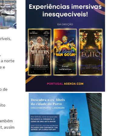
íveis,
,
 a norte
e e
ço de
ito
 também
t, assim