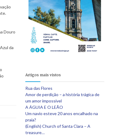
rvação
nte.
 na Douro
 Azul da
ho
Artigos mais vistos
ão
Rua das Flores
Amor de perdição – a história trágica de
um amor impossível
A ÁGUIA E O LEÃO
Um navio esteve 20 anos encalhado na
praia?
(English) Church of Santa Clara – A
treasure…