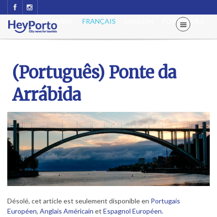
ESPAÑOL
FRANÇAIS
ENGLISH
PORTUGUÊS
(Português) Ponte da
Arrábida
Désolé, cet article est seulement disponible en
Portugais
Européen
,
Anglais Américain
et
Espagnol Européen
.