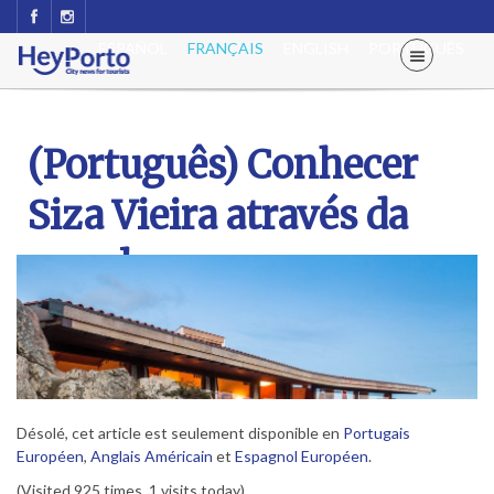
ESPAÑOL
FRANÇAIS
ENGLISH
PORTUGUÊS
(Português) Conhecer
Siza Vieira através da
sua obra
Désolé, cet article est seulement disponible en
Portugais
Européen
,
Anglais Américain
et
Espagnol Européen
.
(Visited 925 times, 1 visits today)