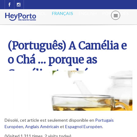
ESPAÑOL
FRANÇAIS
ENGLISH
PORTUGUÊS
(Português) A Camélia e
o Chá … porque as
Camélias também se
bebem
Désolé, cet article est seulement disponible en
Portugais
Européen
,
Anglais Américain
et
Espagnol Européen
.
(Visited 1 311 times, 2 visits today)