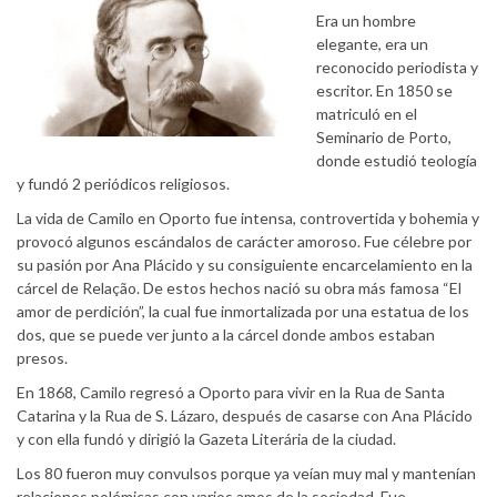
Era un hombre
elegante, era un
reconocido periodista y
escritor. En 1850 se
matriculó en el
Seminario de Porto,
donde estudió teología
y fundó 2 periódicos religiosos.
La vida de Camilo en Oporto fue intensa, controvertida y bohemia y
provocó algunos escándalos de carácter amoroso. Fue célebre por
su pasión por Ana Plácido y su consiguiente encarcelamiento en la
cárcel de Relação. De estos hechos nació su obra más famosa “El
amor de perdición”, la cual fue inmortalizada por una estatua de los
dos, que se puede ver junto a la cárcel donde ambos estaban
presos.
En 1868, Camilo regresó a Oporto para vivir en la Rua de Santa
Catarina y la Rua de S. Lázaro, después de casarse con Ana Plácido
y con ella fundó y dirigió la Gazeta Literária de la ciudad.
Los 80 fueron muy convulsos porque ya veían muy mal y mantenían
relaciones polémicas con varios amos de la sociedad. Fue