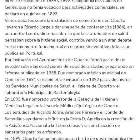
director clínico entre 1889 y 1892. Companhia das Caldas do
Gerês, que no tenía vocación para actividades comerciales, se
declaró en quiebra en 1893.
Varios debates sobre la instalación de cementerios en Oporto
llevaron a Ricardo Jorge a dar una serie de conferencias (1884), en
una actitud contradictoria sobre lo que las autoridades de salud
pensaban sobre la higiene social, contribuyendo a un gran debate.
Fue un momento fundamental en el proceso evolutivo de la salud
pública en Portugal.
Por invitación del Ayuntamiento de Oporto, formó parte de un
estudio sobre las condiciones de salud de la ciudad, preparando un
informe publicado en 1988. Fue nombrado médico municipal de
Oporto en 1891 y recibió otra invitación en 1892 para administrar
los Servicios Municipales de Salud. e Higiene de Oporto y el
Laboratorio Municipal de Bacteriología.
En 1895 fue nombrado profesor de la Cátedra de Higiene y
Medicina Legal en la Escuela Médico-Quirúrgica de Oporto.
Los estudios de Ricardo Jorge, Arantes Pereira y el Conde de
Samodães ayudaron a influir en la Reina D. Amélia en la creación de
la Asistencia Nacional a la Tuberculosis y la construcción de
sanatorios para los enfermos.
En 1899, Oporto fue golpeado por un brote de peste bubónica (en