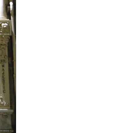
P
e
o
p
l