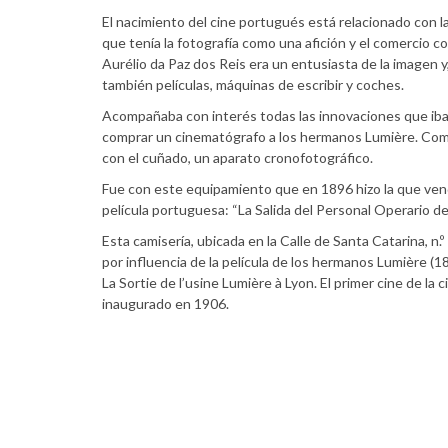
El nacimiento del cine portugués está relacionado con 
que tenía la fotografía como una afición y el comercio co
Aurélio da Paz dos Reis era un entusiasta de la imagen y
también películas, máquinas de escribir y coches.
Acompañaba con interés todas las innovaciones que iba
comprar un cinematógrafo a los hermanos Lumière. Como 
con el cuñado, un aparato cronofotográfico.
Fue con este equipamiento que en 1896 hizo la que vend
película portuguesa: “La Salida del Personal Operario de 
Esta camisería, ubicada en la Calle de Santa Catarina, n.º
por influencia de la película de los hermanos Lumière (
La Sortie de l’usine Lumière à Lyon. El primer cine de la c
inaugurado en 1906.