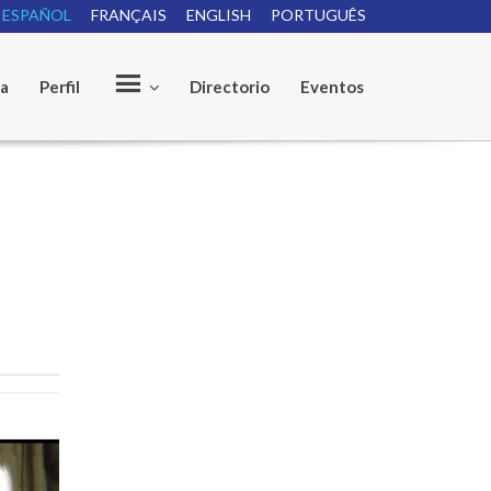
ESPAÑOL
FRANÇAIS
ENGLISH
PORTUGUÊS
ia
Perfil
Directorio
Eventos
O
u
r