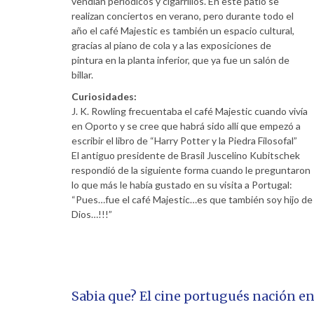
vendían periódicos y cigarrillos. En este patio se
realizan conciertos en verano, pero durante todo el
año el café Majestic es también un espacio cultural,
gracias al piano de cola y a las exposiciones de
pintura en la planta inferior, que ya fue un salón de
billar.
Curiosidades:
J. K. Rowling frecuentaba el café Majestic cuando vivía
en Oporto y se cree que habrá sido allí que empezó a
escribir el libro de “Harry Potter y la Piedra Filosofal”
El antiguo presidente de Brasil Juscelino Kubitschek
respondió de la siguiente forma cuando le preguntaron
lo que más le había gustado en su visita a Portugal:
“Pues…fue el café Majestic…es que también soy hijo de
Dios…!!!”
Sabia que? El cine portugués nación e