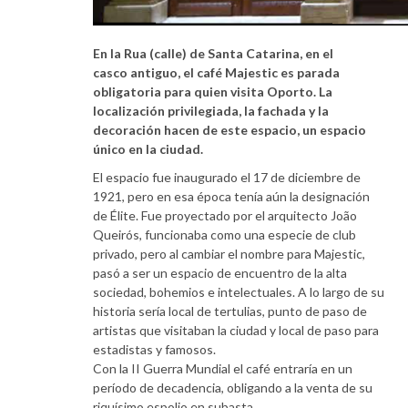
En la Rua (calle) de Santa Catarina, en el
casco antiguo, el café Majestic es parada
obligatoria para quien visita Oporto. La
localización privilegiada, la fachada y la
decoración hacen de este espacio, un espacio
único en la ciudad.
El espacio fue inaugurado el 17 de diciembre de
1921, pero en esa época tenía aún la designación
de Élite. Fue proyectado por el arquitecto João
Queirós, funcionaba como una especie de club
privado, pero al cambiar el nombre para Majestic,
pasó a ser un espacio de encuentro de la alta
sociedad, bohemios e intelectuales. A lo largo de su
historia sería local de tertulias, punto de paso de
artistas que visitaban la ciudad y local de paso para
estadistas y famosos.
Con la II Guerra Mundial el café entraría en un
período de decadencia, obligando a la venta de su
riquísimo espolio en subasta.