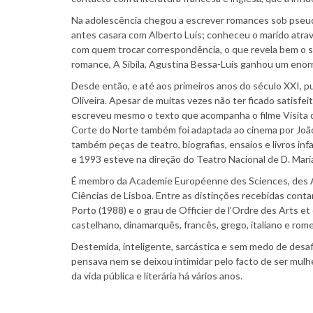
Na adolescência chegou a escrever romances sob pseudó
antes casara com Alberto Luís; conheceu o marido atra
com quem trocar correspondência, o que revela bem o
romance, A Sibila, Agustina Bessa-Luís ganhou um eno
Desde então, e até aos primeiros anos do século XXI, 
Oliveira. Apesar de muitas vezes não ter ficado satisfe
escreveu mesmo o texto que acompanha o filme Visita ou
Corte do Norte também foi adaptada ao cinema por João
também peças de teatro, biografias, ensaios e livros inf
e 1993 esteve na direção do Teatro Nacional de D. Maria
É membro da Academie Européenne des Sciences, des Art
Ciências de Lisboa. Entre as distinções recebidas con
Porto (1988) e o grau de Officier de l’Ordre des Arts e
castelhano, dinamarquês, francês, grego, italiano e rom
Destemida, inteligente, sarcástica e sem medo de desa
pensava nem se deixou intimidar pelo facto de ser mulh
da vida pública e literária há vários anos.