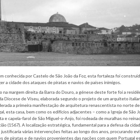
 conhecida por Castelo de São João da Foz, esta fortaleza foi construíd
er a cidade dos ataques de piratas e navios de países inimigos.
o na margem direita da Barra do Douro, a génese deste forte foi a residê
da Diocese de Viseu, elaborada segundo o projeto de um arquiteto italia
erada a primeira manifestação de arquitetura renascentista no norte de
al, esta casa, bem como os edifícios adjacentes – como a Igreja de São 
ta e capela-farol de São Miguel-o-Anjo, foi rodeada de muralhas no reina
ião (1567). A localização estratégica, fundamental para a defesa da cida
, justificaria várias intervenções feitas ao longo dos anos, procurando evi
s de piratas e de navios provenientes das nações com quem Portugal 