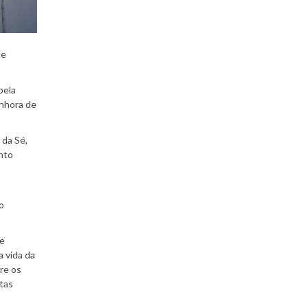
te
pela
enhora de
 da Sé,
ento
o
de
a vida da
re os
itas