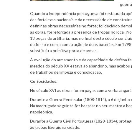
guerra
Quando a independência portuguesa foi restaurada após
das fortalezas nacionais e da necessidade de construir 
definir as obras necessárias no forte; foi decidido demol
as obras, foi reforçada a presença de tropas no local. N
18 peças de artilharia, mas no final deste século concl
do fosso e com a construção de duas baterias. Em 1798 
substituiu a primitiva porta de armas.
A evolução do armamento e da capacidade de defesa fe
meados do século XX estava ao abandono, mas acabou p
de trabalhos de limpeza e consolidação.
Curiosidades:
No século XVI as obras foram pagas com a verba angaria
Durante a Guerra Peninsular (1808-1814), a 6 de junho
Na madrugada seguinte fez hastear no seu mastro a ban
napoleónica.
Durante a Guerra Civil Portuguesa (1828-1834), prote
as tropas liberais na cidade.