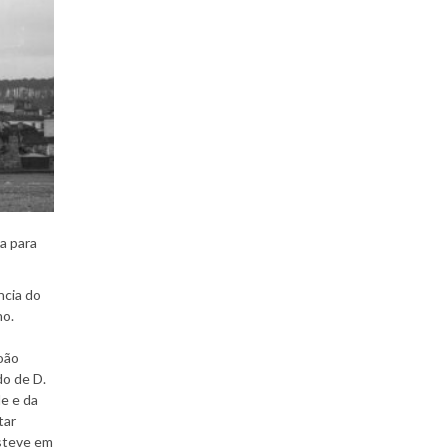
a para
ncia do
no.
João
do de D.
de e da
tar
esteve em