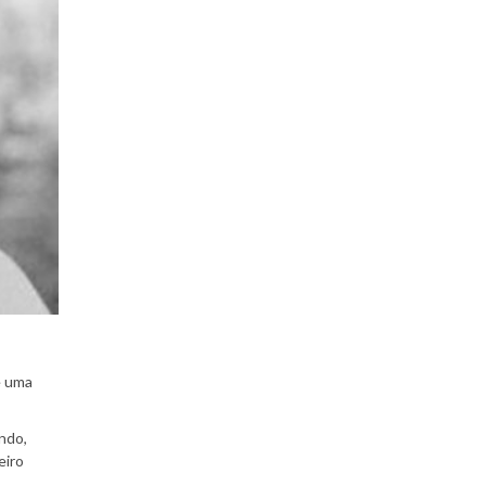
e uma
ndo,
eiro