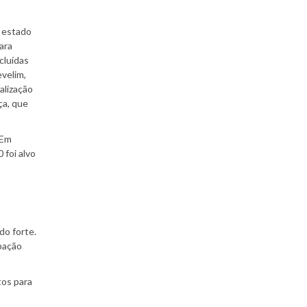
o estado
ara
cluídas
evelim,
alização
ça, que
 Em
foi alvo
do forte.
pação
tos para