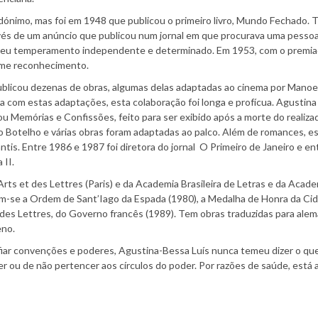
nimo, mas foi em 1948 que publicou o primeiro livro, Mundo Fechado. 
vés de um anúncio que publicou num jornal em que procurava uma pessoa
 seu temperamento independente e determinado. Em 1953, com o premi
rme reconhecimento.
publicou dezenas de obras, algumas delas adaptadas ao cinema por Manoe
ita com estas adaptações, esta colaboração foi longa e profícua. Agustina
 Memórias e Confissões, feito para ser exibido após a morte do realizad
 Botelho e várias obras foram adaptadas ao palco. Além de romances, e
antis. Entre 1986 e 1987 foi diretora do jornal O Primeiro de Janeiro e e
 II.
s et des Lettres (Paris) e da Academia Brasileira de Letras e da Acade
tam-se a Ordem de Sant’Iago da Espada (1980), a Medalha de Honra da Ci
t des Lettres, do Governo francês (1989). Tem obras traduzidas para alem
eno.
fiar convenções e poderes, Agustina-Bessa Luís nunca temeu dizer o qu
er ou de não pertencer aos círculos do poder. Por razões de saúde, está 