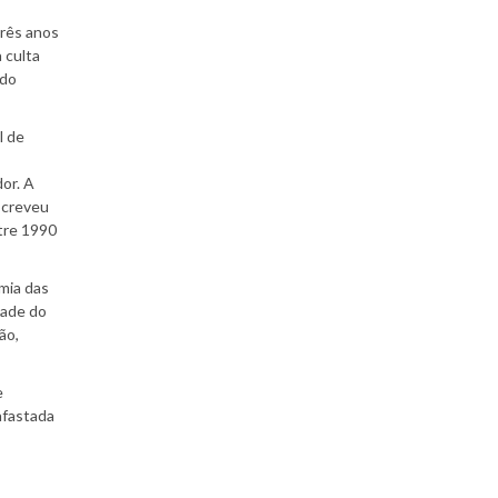
Três anos
 culta
ado
l de
or. A
screveu
ntre 1990
mia das
dade do
ão,
e
afastada