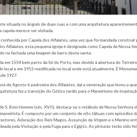
te situada no ângulo de duas ruas e com uma arquitetura aparentemen
a capela merece ser visitada.
 conhecida por Capela dos Alfaiates, uma vez que foi mandada construir 
os Alfaiates, esta pequena igreja é designada como Capela de Nossa S
do na fachada uma imagem de barro desta santa.
ída em 1554 bem perto da Sé do Porto, mas devido à abertura do Terreiro
 do local e em 1953 reedificada no local onde está atualmente. É Monum
sde 1927.
ra de Agosto é padroeira dos Alfaiates, daí a veneração que levou a que
tetura faz a transição do Gótico tardio para o Maneirismo de inspiraçã
e de S. Bom Homem (séc. XVII), destaca-se o retábulo de Nossa Senhora 
o maneirista. É composto por um conjunto de oito tábuas com episódios d
astores, Adoração dos Reis Magos, Assunção da Virgem e o Menino ent
eada pela Visitação e pela Fuga para o Egipto. As pinturas terão sido fe