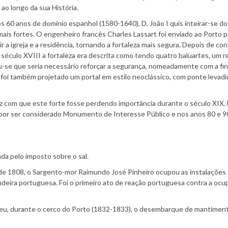
 ao longo da sua História.
 60 anos de domínio espanhol (1580-1640), D. João I quis inteirar-se d
mais fortes. O engenheiro francês Charles Lassart foi enviado ao Porto p
ir a igreja e a residência, tornando a fortaleza mais segura. Depois de con
o século XVIII a fortaleza era descrita como tendo quatro baluartes, um r
uiu-se que seria necessário reforçar a segurança, nomeadamente com a fin
foi também projetado um portal em estilo neoclássico, com ponte levadi
z com que este forte fosse perdendo importância durante o século XIX.
or ser considerado Monumento de Interesse Público e nos anos 80 e 90 
da pelo imposto sobre o sal.
 de 1808, o Sargento-mor Raimundo José Pinheiro ocupou as instalações 
deira portuguesa. Foi o primeiro ato de reação portuguesa contra a ocu
geu, durante o cerco do Porto (1832-1833), o desembarque de mantimen