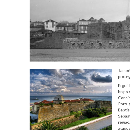
Também
proteg
Erguid
bispo 
Consid
Portug
Baptis
Sebast
região
ataque