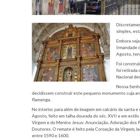
Discretamen
simples, est
Embora seja
Irmandade d
Agosto, ten
Foi constru
foi retirada
Nacional de
Nossa Senho
decidissem construir este pequeno monumento cuja arqui
flamenga.
No interior, para além de imagem em calcário da santa 
Agosto, feito em talha dourada do séc. XVII e em estil
Virgem e do Menino Jesus: Anunciação, Adoração dos P
Doutores. O remate é feito pela Coroação da Virgem, lad
entre 1590 e 1600.