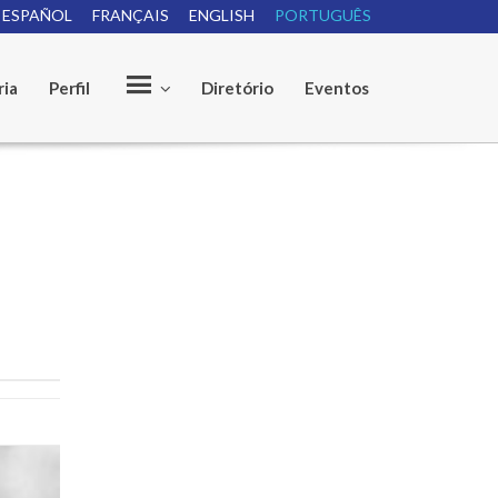
ESPAÑOL
FRANÇAIS
ENGLISH
PORTUGUÊS
e
ria
Perfil
Diretório
Eventos