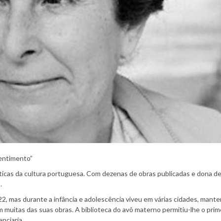
sentimento”
icas da cultura portuguesa. Com dezenas de obras publicadas e dona d
.
, mas durante a infância e adolescência viveu em várias cidades, mante
m muitas das suas obras. A biblioteca do avô materno permitiu-lhe o prim
enciaria.