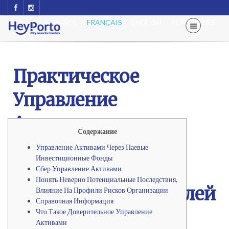
ESPAÑOL
FRANÇAIS
ENGLISH
PORTUGUÊS
Практическое
Управление
Активами,
Cодержание
Обеспечивающее
Управление Активами Через Паевые
Инвестиционные Фонды
Достижение
Сбер Управление Активами
Понять Неверно Потенциальные Последствия,
Корпоративных Целей
Влияние На Профили Рисков Организации
Справочная Информация
Что Такое Доверительное Управление
Активами