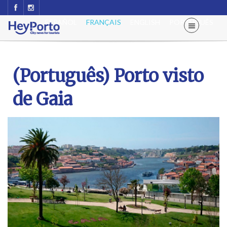
ESPAÑOL
FRANÇAIS
ENGLISH
PORTUGUÊS
(Português) Porto visto
de Gaia