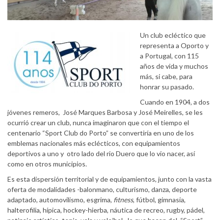
Un club ecléctico que
representa a Oporto y
a Portugal, con 115
años de vida y muchos
más, si cabe, para
honrar su pasado.
Cuando en 1904, a dos
jóvenes remeros, José Marques Barbosa y José Meirelles, se les
ocurrió crear un club, nunca imaginaron que con el tiempo el
centenario “Sport Club do Porto” se convertiría en uno de los
emblemas nacionales más eclécticos, con equipamientos
deportivos a uno y otro lado del rio Duero que lo vio nacer, así
como en otros municipios.
Es esta dispersión territorial y de equipamientos, junto con la vasta
oferta de modalidades -balonmano, culturismo, danza, deporte
adaptado, automovilismo, esgrima,
fitness
, fútbol, gimnasia,
halterofilia, hípica, hockey-hierba, náutica de recreo, rugby, pádel,