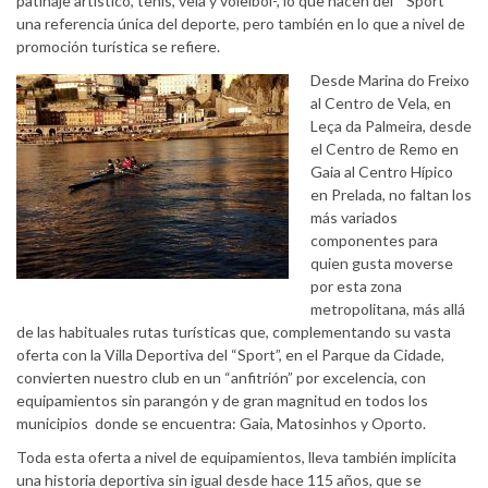
patinaje artístico, tenis, vela y voleibol-, lo que hacen del “Sport”
una referencia única del deporte, pero también en lo que a nivel de
promoción turística se refiere.
Desde Marina do Freixo
al Centro de Vela, en
Leça da Palmeira, desde
el Centro de Remo en
Gaia al Centro Hípico
en Prelada, no faltan los
más variados
componentes para
quien gusta moverse
por esta zona
metropolitana, más allá
de las habituales rutas turísticas que, complementando su vasta
oferta con la Villa Deportiva del “Sport”, en el Parque da Cidade,
convierten nuestro club en un “anfitrión” por excelencia, con
equipamientos sin parangón y de gran magnitud en todos los
municipios donde se encuentra: Gaia, Matosinhos y Oporto.
Toda esta oferta a nivel de equipamientos, lleva también implícita
una historia deportiva sin igual desde hace 115 años, que se