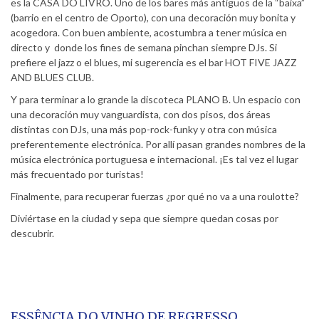
es la CASA DO LIVRO. Uno de los bares más antiguos de la “baixa”
(barrio en el centro de Oporto), con una decoración muy bonita y
acogedora. Con buen ambiente, acostumbra a tener música en
directo y donde los fines de semana pinchan siempre DJs. Si
prefiere el jazz o el blues, mi sugerencia es el bar HOT FIVE JAZZ
AND BLUES CLUB.
Y para terminar a lo grande la discoteca PLANO B. Un espacio con
una decoración muy vanguardista, con dos pisos, dos áreas
distintas con DJs, una más pop-rock-funky y otra con música
preferentemente electrónica. Por allí pasan grandes nombres de la
música electrónica portuguesa e internacional. ¡Es tal vez el lugar
más frecuentado por turistas!
Finalmente, para recuperar fuerzas ¿por qué no va a una roulotte?
Diviértase en la ciudad y sepa que siempre quedan cosas por
descubrir.
ESSÊNCIA DO VINHO DE REGRESSO