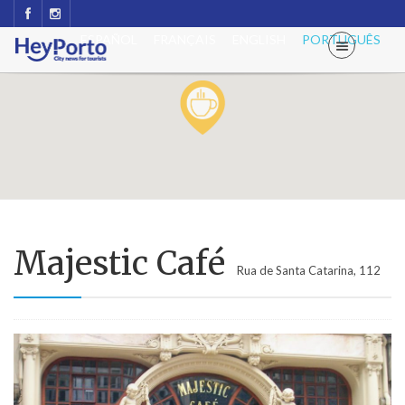
ESPAÑOL
FRANÇAIS
ENGLISH
PORTUGUÊS
Majestic Café
Rua de Santa Catarina, 112