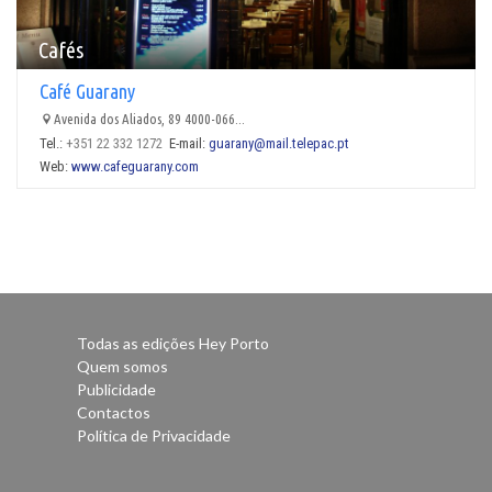
Cafés
Café Guarany
Avenida dos Aliados, 89 4000-066...
Tel.:
+351 22 332 1272
E-mail:
guarany@mail.telepac.pt
Web:
www.cafeguarany.com
Todas as edições Hey Porto
Quem somos
Publicidade
Contactos
Política de Privacidade