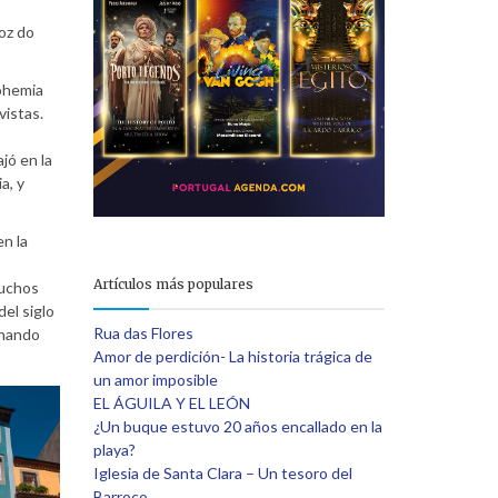
Foz do
e
bohemia
vistas.
jó en la
a, y
en la
Artículos más populares
muchos
del siglo
Rua das Flores
rnando
Amor de perdición- La historia trágica de
un amor imposible
EL ÁGUILA Y EL LEÓN
¿Un buque estuvo 20 años encallado en la
playa?
Iglesia de Santa Clara – Un tesoro del
Barroco