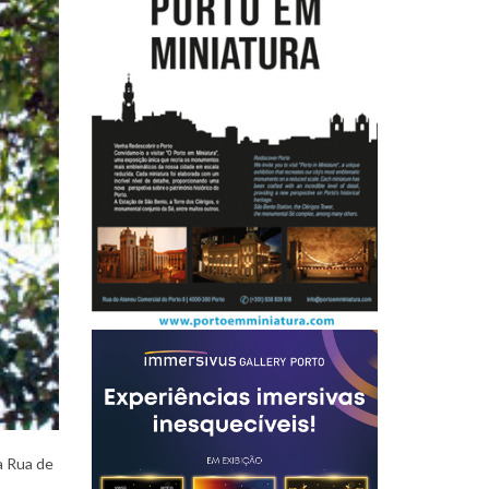
P
e
o
p
l
a Rua de