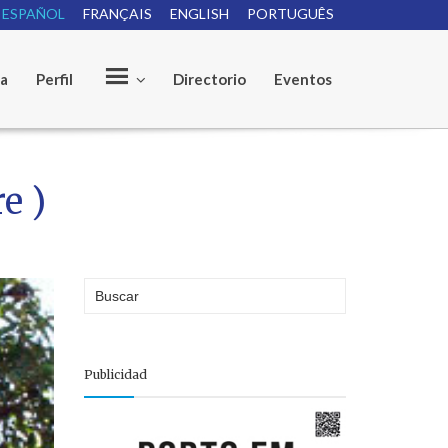
ESPAÑOL
FRANÇAIS
ENGLISH
PORTUGUÊS
ia
Perfil
Directorio
Eventos
O
e )
u
r
Publicidad