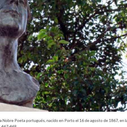
a Nobre Poeta portugués, nacido en Porto el 16 de agosto de 1867, en l
, 467-469.