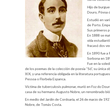
Hijo de burgues
Douro, Póvoa de
Estudió en vari
de Porto. Empe
Sus primeros p
En 1888 se mat
vida estudianti
fracasó dos ve
En 1890 fue a P
Sorbona en 18
Fue en la sole
de los poemas de la colección de poesía “Só”, su única o
XIX, y una referencia obligada en la literatura portu
Pessoa o Florbela Espanca.
Víctima de tuberculosis pulmonar, murió en Foz do Douro,
casa de su hermano Augusto Nobre, un renombrado biólo
En medio del Jardín de Cordoaria, el 26 de marzo de 19
Nobre, de Tomás Costa.