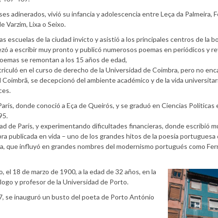
es adinerados, vivió su infancia y adolescencia entre Leça da Palmeira, 
 Varzim, Lixa o Seixo.
as escuelas de la ciudad invicto y asistió a los principales centros de la 
zó a escribir muy pronto y publicó numerosos poemas en periódicos y re
oemas se remontan a los 15 años de edad,
riculó en el curso de derecho de la Universidad de Coimbra, pero no enca
l Coimbrã, se decepcionó del ambiente académico y de la vida universitari
ces.
arís, donde conoció a Eça de Queirós, y se graduó en Ciencias Políticas 
95.
dad de París, y experimentando dificultades financieras, donde escribió 
bra publicada en vida – uno de los grandes hitos de la poesía portuguesa 
guesa, que influyó en grandes nombres del modernismo portugués como Fe
 el 18 de marzo de 1900, a la edad de 32 años, en la
go y profesor de la Universidad de Porto.
27, se inauguró un busto del poeta de Porto António