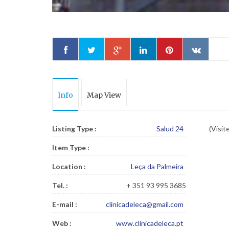
Info
Map View
Listing Type :
Salud 24
(Visit
Item Type :
Location :
Leça da Palmeira
Tel. :
+ 351 93 995 3685
E-mail :
clinicadeleca@gmail.com
Web :
www.clinicadeleca.pt