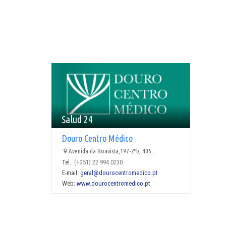
Salud 24
Douro Centro Médico
Avenida da Boavista,197-2ºb, 405...
Tel.:
(+351) 22 994 0230
E-mail:
geral@dourocentromedico.pt
Web:
www.dourocentromedico.pt