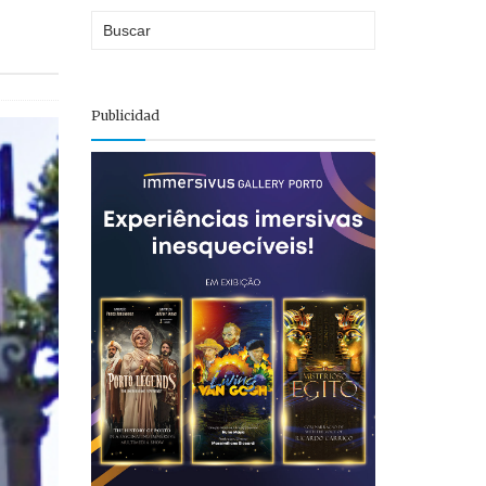
P
Publicidad
e
o
p
l