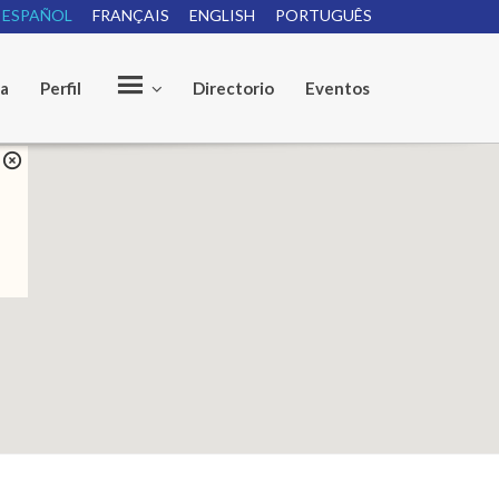
ESPAÑOL
FRANÇAIS
ENGLISH
PORTUGUÊS
ia
Perfil
Directorio
Eventos
O
u
r