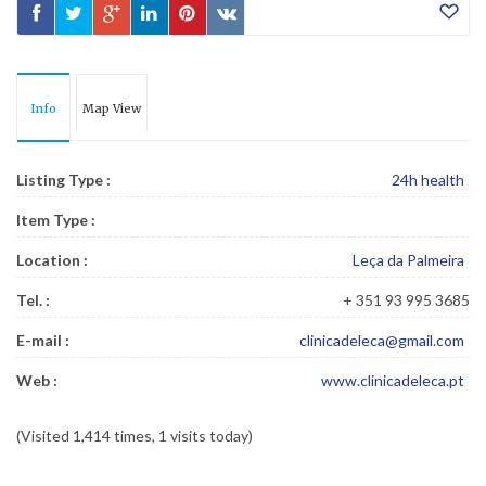
Info
Map View
Listing Type :
24h health
Item Type :
Location :
Leça da Palmeira
Tel. :
+ 351 93 995 3685
E-mail :
clinicadeleca@gmail.com
Web :
www.clinicadeleca.pt
(Visited 1,414 times, 1 visits today)