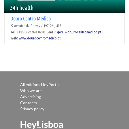
24h health
Douro Centro Médico
Avenida da Boavista,197-2ºb, 405...
Tel.:
(+351) 22 994 0230
E-mail:
geral@dourocentromedico.pt
Web:
www.dourocentromedico.pt
All editions HeyPorto
Who we are
Advertising
Contacts
Privacy policy