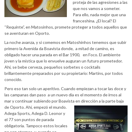
proteja de las agresiones a las
que nos vamos a someter.
Para ello, nada mejor que una
franceshina. ¿El local? El
“Requinte”, en Matosinhos, promete proteger a todos aquellos que
se aventuran en Oporto.
La noche avanza, y si comemos en Matoshinhos tenemos que subir
primero la Avenida da Boavista donde, a mitad de camino, es
obligado hacer una parada en el Bar 1900, en Foco. El ambiente
joven y la mística que lo envuelve auguran un futuro prometedor.
Ahí, se bebe cerveza, pequeños sorbetes o cocktails
brillantemente preparados por su propietario: Martins, por todos
conocido.
Pero eso tan solo un aperitivo. Cuando empiezan a tocar las doce y
las campanas dan paso a un nuevo día es el momento de irnos al
mar y continuar subiendo por Boavista en dirección a la parte
baja
de Oporto. Ahí, empezó el mundo.
Adega Sports, Adega D. Leonor y
el 77 son puntos de parada
obligatoria. Tampoco estos locales
no son eternos y, cuando se