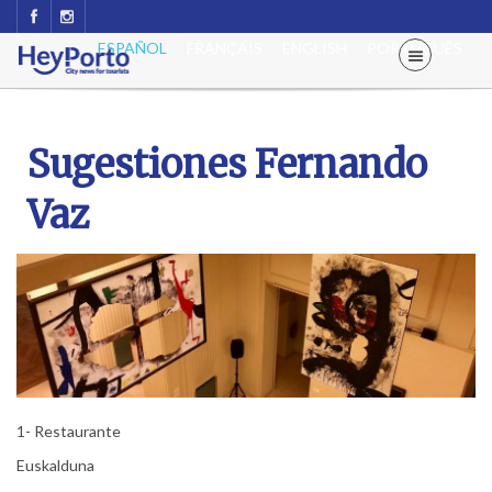
ESPAÑOL
FRANÇAIS
ENGLISH
PORTUGUÊS
Sugestiones Fernando
Vaz
1- Restaurante
Euskalduna