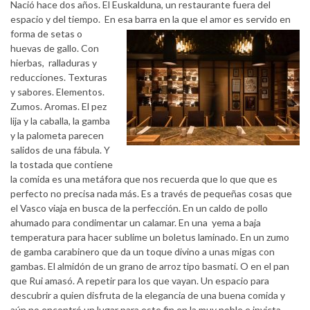
Nació hace dos años. El Euskalduna, un restaurante fuera del
espacio y del tiempo. En esa barra en la que el amor es servido en
forma de setas o
huevas de gallo. Con
hierbas, ralladuras y
reducciones. Texturas
y sabores. Elementos.
Zumos. Aromas. El pez
lija y la caballa, la gamba
y la palometa parecen
salidos de una fábula. Y
la tostada que contiene
la comida es una metáfora que nos recuerda que lo que que es
perfecto no precisa nada más. Es a través de pequeñas cosas que
el Vasco viaja en busca de la perfección. En un caldo de pollo
ahumado para condimentar un calamar. En una yema a baja
temperatura para hacer sublime un boletus laminado. En un zumo
de gamba carabinero que da un toque divino a unas migas con
gambas. El almidón de un grano de arroz tipo basmati. O en el pan
que Rui amasó. A repetir para los que vayan. Un espacio para
descubrir a quien disfruta de la elegancia de una buena comida y
aún no encontró un lugar para este fin en la muy noble e invicta