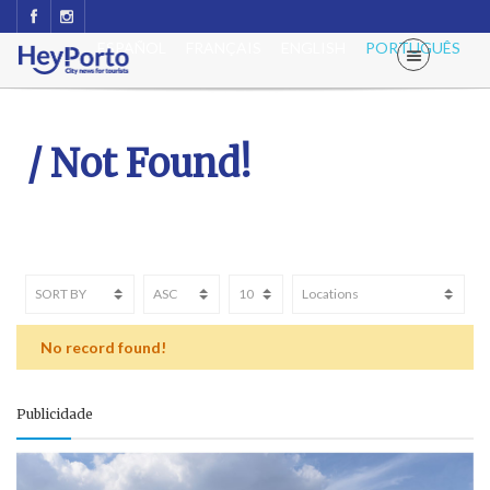
ESPAÑOL
FRANÇAIS
ENGLISH
PORTUGUÊS
/ Not Found!
No record found!
Publicidade