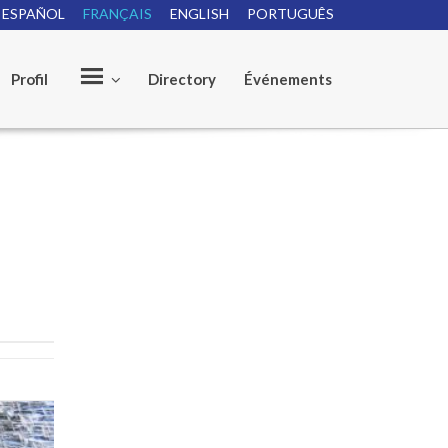
ESPAÑOL
FRANÇAIS
ENGLISH
PORTUGUÊS
Profil
Directory
Événements
O
u
r