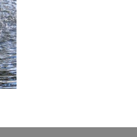
P
e
o
p
l