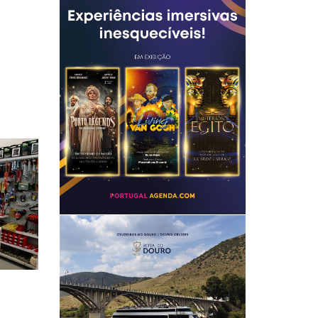
P
e
o
p
l