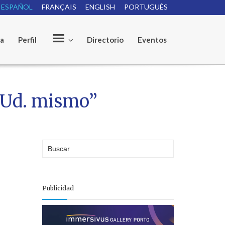
ESPAÑOL
FRANÇAIS
ENGLISH
PORTUGUÊS
ia
Perfil
Directorio
Eventos
O
o Ud. mismo”
u
r
Publicidad