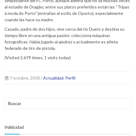
simpatizante del FC Porto, aunque admita que no va muchas veces
al estadio de Dragão; entre sus platos preferidos están las “Tripas
à moda do Porto” (entrañas al estilo de Oporto), especialmente
cuando las hace su madre.
Casado, padre de dos hijos, vive cerca del río Duero y destina su
tiempo libre en una antigua pasión: colecciona máquinas
fotográficas. Había jugado al ajedrez y actualmente es atleta
federado de tiro de pistola.
(Visited 2.679 times, 1 visits today)
7 octubre, 2018 /
Actualidad
,
Perfil
Publicidad