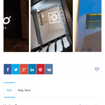
Info
Map View