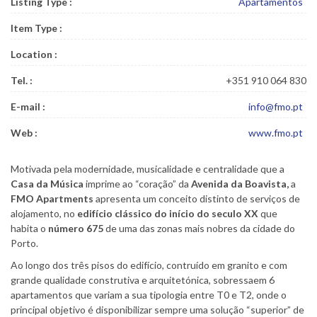
Listing Type :
Apartamentos
Item Type :
Location :
Tel. :
+351 910 064 830
E-mail :
info@fmo.pt
Web :
www.fmo.pt
Motivada pela modernidade, musicalidade e centralidade que a
Casa da Música
imprime ao “coração” da
Avenida da Boavista,
a
FMO Apartments
apresenta um conceito distinto de serviços de
alojamento, no
edifício clássico do início do seculo XX
que
habita o
número 675
de uma das zonas mais nobres da cidade do
Porto.
Ao longo dos três pisos do edifício, contruído em granito e com
grande qualidade construtiva e arquitetónica, sobressaem 6
apartamentos que variam a sua tipologia entre T0 e T2, onde o
principal objetivo é disponibilizar sempre uma solução “superior” de